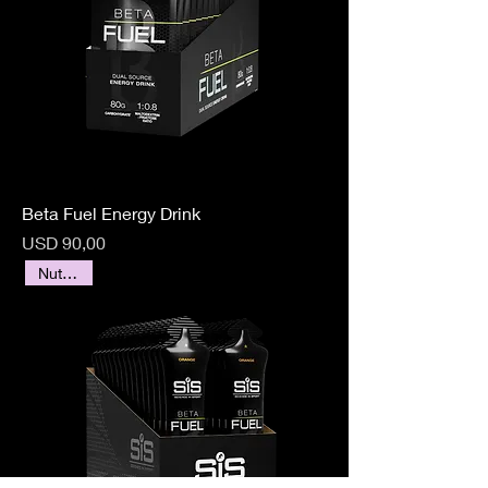
Beta Fuel Energy Drink
Precio
USD 90,00
Nutrición