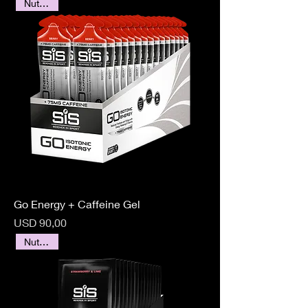
Nutrición
Go Energy + Caffeine Gel
Precio
USD 90,00
Nutrición