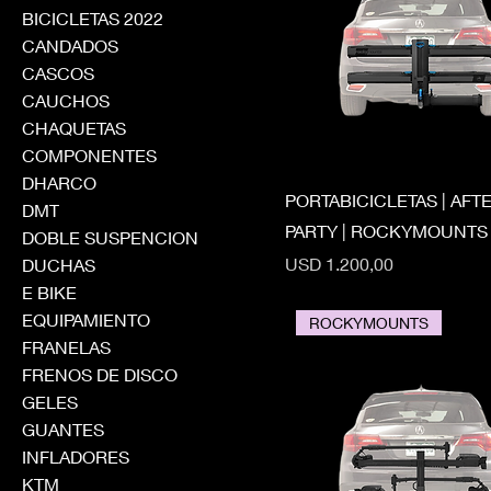
BICICLETAS 2022
CANDADOS
CASCOS
CAUCHOS
CHAQUETAS
COMPONENTES
DHARCO
PORTABICICLETAS | AFT
DMT
PARTY | ROCKYMOUNTS
DOBLE SUSPENCION
Precio
USD 1.200,00
DUCHAS
E BIKE
EQUIPAMIENTO
ROCKYMOUNTS
FRANELAS
FRENOS DE DISCO
GELES
GUANTES
INFLADORES
KTM