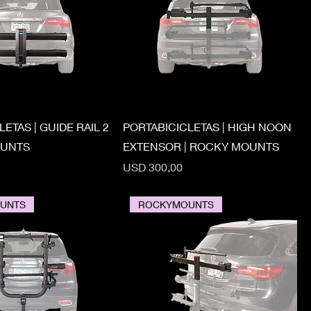
ETAS | GUIDE RAIL 2
PORTABICICLETAS | HIGH NOON
OUNTS
EXTENSOR | ROCKY MOUNTS
Precio
USD 300,00
UNTS
ROCKYMOUNTS