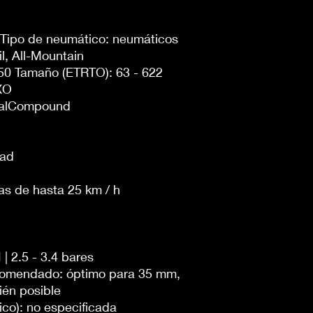
 Tipo de neumático: neumáticos
il, All-Mountain
.50 Tamaño (ETRTO): 63 - 622
XO
ualCompound
dad
icas de hasta 25 km / h
 | 2.5 - 3.4 bares
recomendado: óptimo para 35 mm,
én posible
co): no especificada