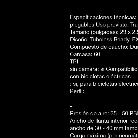
Especificaciones técnicas:
plegables Uso previsto: Tra
Tamaño (pulgadas): 29 x 2
Diseño: Tubeless Ready, E
Compuesto de caucho: D
Carcasa: 60
TPI
sin cámara: sí Compatibili
con bicicletas eléctricas
: sí, para bicicletas eléctr
Perfil:
-
Presión de aire: 35 - 50 PSI
Ancho de llanta interior 
ancho de 30 - 40 mm tambi
Carga máxima (por neumáti