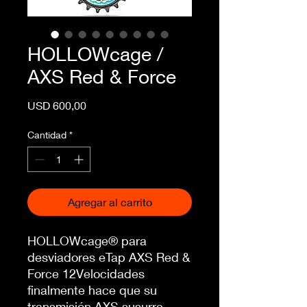
HOLLOWcage /
AXS Red & Force
Precio
USD 600,00
Cantidad
*
Agregar al carrito
HOLLOWcage® para
desviadores eTap AXS Red &
Force 12Velocidades
finalmente hace que su
transmisión AXS susurre