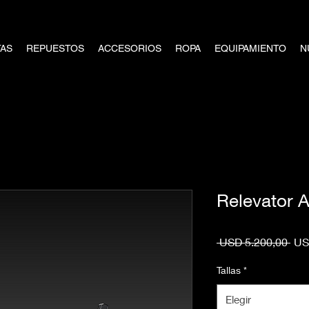
TAS
REPUESTOS
ACCESORIOS
ROPA
EQUIPAMIENTO
N
Relevator A
Pre
 USD 5.200,00 
US
Tallas
*
Elegir