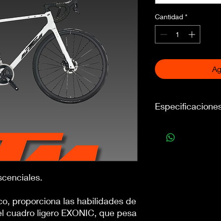
Cantidad
*
Ag
Especificacione
CUADRO: Revelator 
HORQUILLA: Revelat
DESVIADOR TRASERO
DESVIADOR DELANT
PALANCA DE CAMBIO
scenciales.
BIELA: SRAM Rival 
CASSETTE: SRAM Riv
co, proporciona las habilidades de
CADENA: SRAM Rival 
FRENOS: SRAM Rival
el cuadro ligero EXONIC, que pesa
DISCOS DE FRENOS: