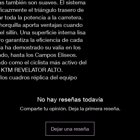
as también son suaves. El sistema
Centerline XR CL 14
icazmente el triángulo trasero de
RUEDAS: Mavic KS
 toda la potencia a la carretera.
CAUCHOS: Schwalbe
a horquilla aporta ventajas cuando
VOLANTE: KTM Tea
 sillín. Una superficie interna lisa
SILLÍN: Selle San 
ro garantiza la eficiencia de cada
TIJA DE SILLÍN: KTM
PESO: 8,2 kg
ya ha demostrado su valía en los
ndo, hasta los Campos Elíseos.
o como el ciclista más activo del
su KTM REVELATOR ALTO.
los cuadros réplica del equipo
No hay reseñas todavía
Comparte tu opinión. Deja la primera reseña.
Dejar una reseña