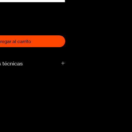
regar al carrito
s técnicas
Alto Premium Carbon / R-9820
or Alto Performance Carbon F12
:SRAM Rival eTap AXS 12speed
ERO: SRAM Rival eTap AXS
S: SRAM Rival eTap AXS HRD
DUB 46-33
al XG-1250 / 10-30
flattop 12s
 hidráulico
 SRAM Centerline XR CL 140 /