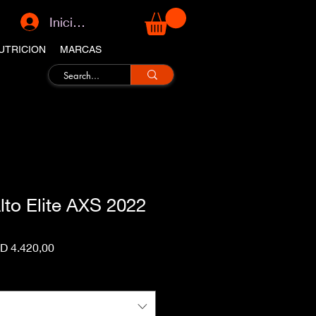
Iniciar sesión
UTRICION
MARCAS
lto Elite AXS 2022
cio
Precio
D 4.420,00
de
oferta